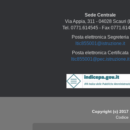
Sede Centrale
Via Appia, 311 - 04028 Scauri (
Tel. 0771.614545 - Fax 0771.61
Posta elettronica Segreteria
ltic855001@istruzione.it
Posta elettronica Certificata
ltic855001@pec.istruzione.it
Copyright
Copyright (c) 2017 
Codice 