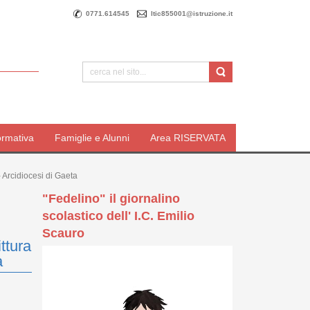
0771.614545
ltic855001@istruzione.it
ormativa
Famiglie e Alunni
Area RISERVATA
 Arcidiocesi di Gaeta
"Fedelino" il giornalino
scolastico dell' I.C. Emilio
Scauro
ttura
a