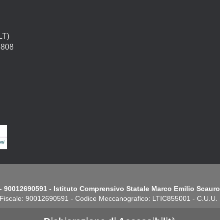
LT)
4808
- 90012690591 - Istituto Comprensivo Statale Marco Emilio Scauro.
Fiscale: 90012690591 - Codice Meccanografico: LTIC855001 - C.U.U