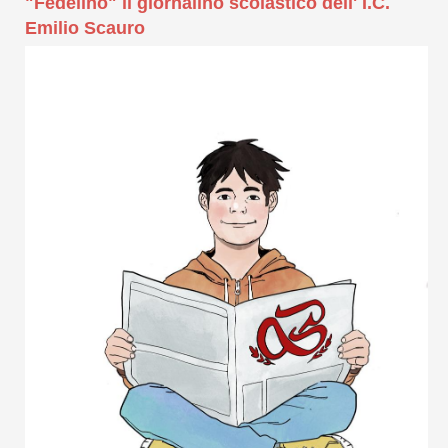
"Fedelino" il giornalino scolastico dell' I.C.
Emilio Scauro