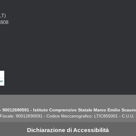
LT)
4808
- 90012690591 - Istituto Comprensivo Statale Marco Emilio Scauro.
Fiscale: 90012690591 - Codice Meccanografico: LTIC855001 - C.U.U
Dichiarazione di Accessibilità