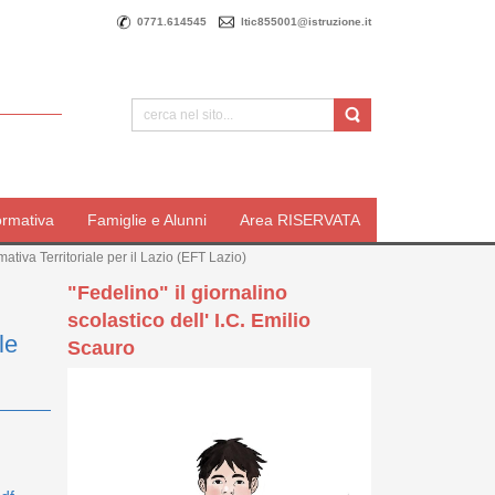
0771.614545
ltic855001@istruzione.it
ormativa
Famiglie e Alunni
Area RISERVATA
tiva Territoriale per il Lazio (EFT Lazio)
"Fedelino" il giornalino
scolastico dell' I.C. Emilio
le
Scauro