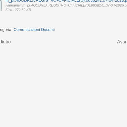
m_pi.AOODRLA.REGISTRO+UFFICIALE(U).0038241.07-04-2026.p
Filename:: m_pi.AOODRLA.REGISTRO+UFFICIALE(U).0038241.07-04-2026.p
Size:: 272.52 KB
egoria:
Comunicazioni Docenti
dietro
Avan