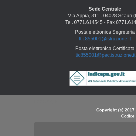
Sede Centrale
Via Appia, 311 - 04028 Scauri (
Tel. 0771.614545 - Fax 0771.61
Posta elettronica Segreteria
ltic855001@istruzione.it
Posta elettronica Certificata
ltic855001@pec.istruzione.it
Copyright
Copyright (c) 2017 
Codice 