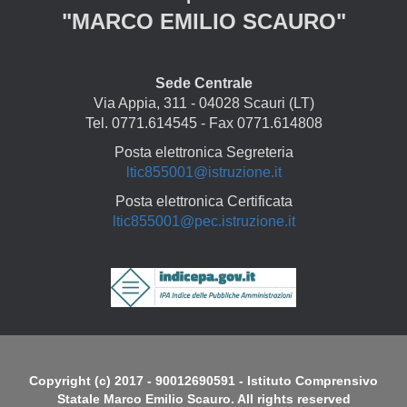
"MARCO EMILIO SCAURO"
Sede Centrale
Via Appia, 311 - 04028 Scauri (LT)
Tel. 0771.614545 - Fax 0771.614808
Posta elettronica Segreteria
ltic855001@istruzione.it
Posta elettronica Certificata
ltic855001@pec.istruzione.it
Copyright
Copyright (c) 2017 - 90012690591 - Istituto Comprensivo
Statale Marco Emilio Scauro. All rights reserved