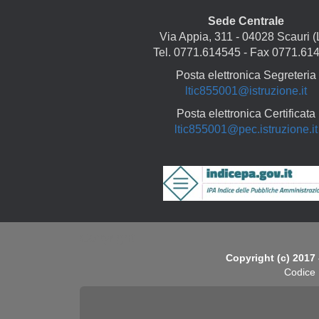
Sede Centrale
Via Appia, 311 - 04028 Scauri (
Tel. 0771.614545 - Fax 0771.61
Posta elettronica Segreteria
ltic855001@istruzione.it
Posta elettronica Certificata
ltic855001@pec.istruzione.it
Copyright
Copyright (c) 2017 
Codice 