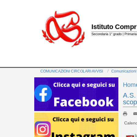
Istituto Comp
Secondaria 1° grado | Primaria 
COMUNICAZIONI CIRCOLARI AVVISI
Comunicazioni
Hom
A.S.
scop
Calenda