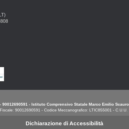
LT)
4808
- 90012690591 - Istituto Comprensivo Statale Marco Emilio Scauro.
Fiscale: 90012690591 - Codice Meccanografico: LTIC855001 - C.U.U
Dichiarazione di Accessibilità