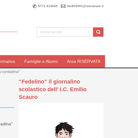
0771.614545
ltic855001@istruzione.it
ormativa
Famiglie e Alunni
Area RISERVATA
ta contadina"
"Fedelino" il giornalino
scolastico dell' I.C. Emilio
Scauro
tadina"