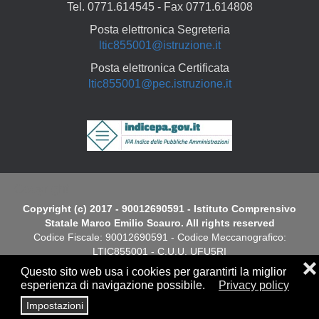
Tel. 0771.614545 - Fax 0771.614808
Posta elettronica Segreteria
ltic855001@istruzione.it
Posta elettronica Certificata
ltic855001@pec.istruzione.it
Copyright
Copyright (c) 2017 - 90012690591 - Istituto Comprensivo
Statale Marco Emilio Scauro. All rights reserved
Codice Fiscale: 90012690591 - Codice Meccanografico:
LTIC855001 - C.U.U. UFU5RI
❌
Questo sito web usa i cookies per garantirti la miglior
Dichiarazione di Accessibilità
esperienza di navigazione possibile.
Privacy policy
Impostazioni