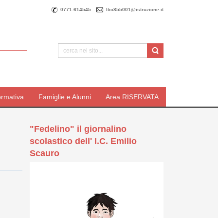
0771.614545
ltic855001@istruzione.it
ormativa
Famiglie e Alunni
Area RISERVATA
"Fedelino" il giornalino
scolastico dell' I.C. Emilio
Scauro