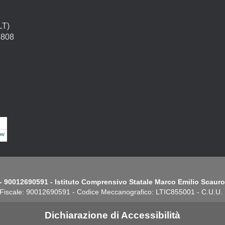
LT)
4808
- 90012690591 - Istituto Comprensivo Statale Marco Emilio Scauro.
Fiscale: 90012690591 - Codice Meccanografico: LTIC855001 - C.U.U
Dichiarazione di Accessibilità