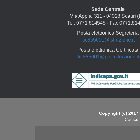
Sede Centrale
Via Appia, 311 - 04028 Scauri (
Tel. 0771.614545 - Fax 0771.61
Posta elettronica Segreteria
ltic855001@istruzione.it
Posta elettronica Certificata
ltic855001@pec.istruzione.it
Copyright
Copyright (c) 2017 
Codice 