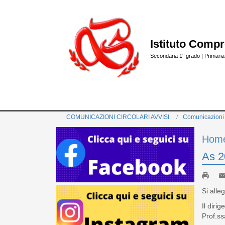
Istituto Comp
Secondaria 1° grado | Primaria 
COMUNICAZIONI CIRCOLARI AVVISI
Comunicazioni
Hom
As 2
Si alle
Il dirig
Prof.s