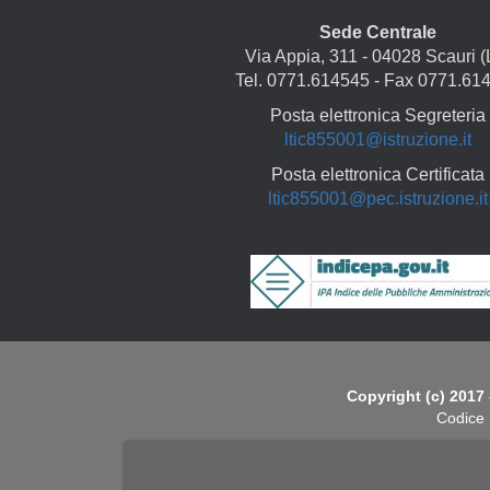
Sede Centrale
Via Appia, 311 - 04028 Scauri (
Tel. 0771.614545 - Fax 0771.61
Posta elettronica Segreteria
ltic855001@istruzione.it
Posta elettronica Certificata
ltic855001@pec.istruzione.it
Copyright
Copyright (c) 2017 
Codice 