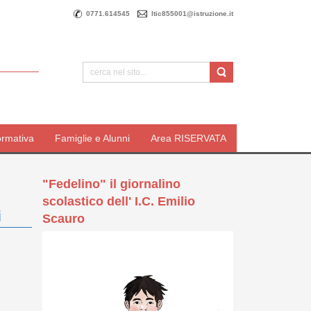
0771.614545
ltic855001@istruzione.it
ormativa
Famiglie e Alunni
Area RISERVATA
"Fedelino" il giornalino
scolastico dell' I.C. Emilio
i
Scauro