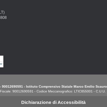
LT)
4808
- 90012690591 - Istituto Comprensivo Statale Marco Emilio Scauro.
Fiscale: 90012690591 - Codice Meccanografico: LTIC855001 - C.U.U
Dichiarazione di Accessibilità