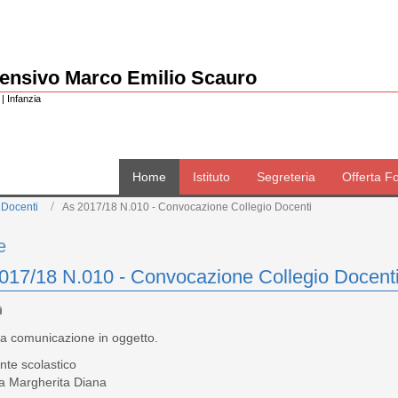
rensivo Marco Emilio Scauro
| Infanzia
Home
Istituto
Segreteria
Offerta F
 Docenti
As 2017/18 N.010 - Convocazione Collegio Docenti
e
017/18 N.010 - Convocazione Collegio Docent
ga comunicazione in oggetto.
ente scolastico
sa Margherita Diana