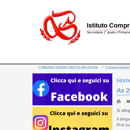
Istituto Comp
Secondaria 1° grado | Primaria 
COMUNICAZIONI CIRCOLARI AVVISI
Comunicazioni
Hom
As 2
Si alle
Il dirig
Prof.s