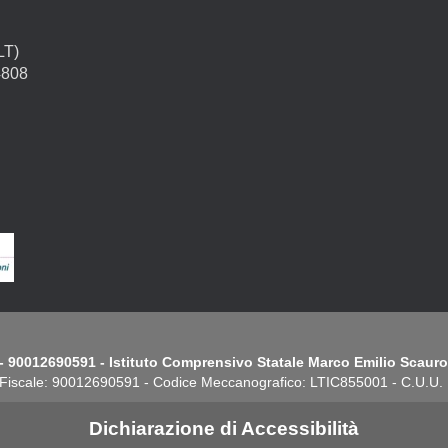
LT)
4808
- 90012690591 - Istituto Comprensivo Statale Marco Emilio Scauro.
Fiscale: 90012690591 - Codice Meccanografico: LTIC855001 - C.U.U
Dichiarazione di Accessibilità