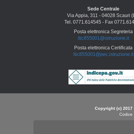
Sede Centrale
Via Appia, 311 - 04028 Scauri (
Tel. 0771.614545 - Fax 0771.61
Posta elettronica Segreteria
ltic855001@istruzione.it
Posta elettronica Certificata
ltic855001@pec.istruzione.it
Copyright
Copyright (c) 2017 
Codice 