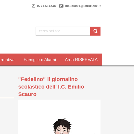
0771.614545
ltic855001@istruzione.it
ormativa
Famiglie e Alunni
Area RISERVATA
"Fedelino" il giornalino
scolastico dell' I.C. Emilio
Scauro