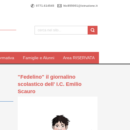
0771.614545
ltic855001@istruzione.it
ormativa
Famiglie e Alunni
Area RISERVATA
"Fedelino" il giornalino
scolastico dell' I.C. Emilio
Scauro