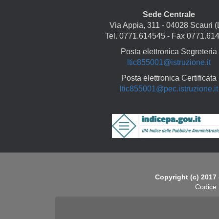
Sede Centrale
Via Appia, 311 - 04028 Scauri (
Tel. 0771.614545 - Fax 0771.61
Posta elettronica Segreteria
ltic855001@istruzione.it
Posta elettronica Certificata
ltic855001@pec.istruzione.it
Copyright
Copyright (c) 2017 
Codice 