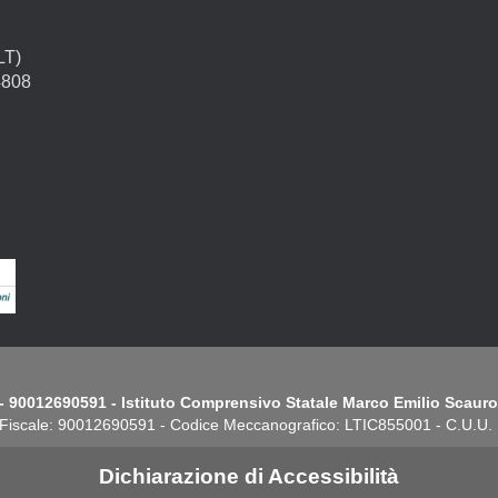
LT)
4808
- 90012690591 - Istituto Comprensivo Statale Marco Emilio Scauro.
Fiscale: 90012690591 - Codice Meccanografico: LTIC855001 - C.U.U
Dichiarazione di Accessibilità