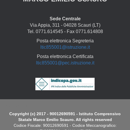
Sede Centrale
Via Appia, 311 - 04028 Scauri (LT)
Tel. 0771.614545 - Fax 0771.614808
Posta elettronica Segreteria
ltic855001@istruzione.it
Posta elettronica Certificata
ltic855001@pec.istruzione.it
Copyright
Copyright (c) 2017 - 90012690591 - Istituto Comprensivo
Statale Marco Emilio Scauro. All rights reserved
Codice Fiscale: 90012690591 - Codice Meccanografico: