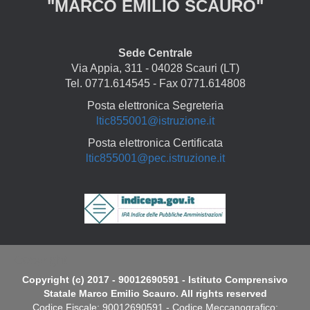
"MARCO EMILIO SCAURO"
Sede Centrale
Via Appia, 311 - 04028 Scauri (LT)
Tel. 0771.614545 - Fax 0771.614808
Posta elettronica Segreteria
ltic855001@istruzione.it
Posta elettronica Certificata
ltic855001@pec.istruzione.it
Copyright
Copyright (c) 2017 - 90012690591 - Istituto Comprensivo
Statale Marco Emilio Scauro. All rights reserved
Codice Fiscale: 90012690591 - Codice Meccanografico: