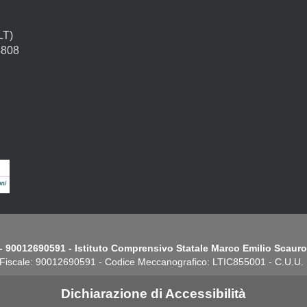
LT)
4808
- 90012690591 - Istituto Comprensivo Statale Marco Emilio Scauro.
Fiscale: 90012690591 - Codice Meccanografico: LTIC855001 - C.U.U
Dichiarazione di Accessibilità