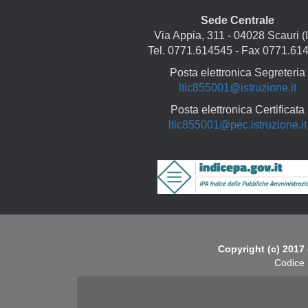
Sede Centrale
Via Appia, 311 - 04028 Scauri (
Tel. 0771.614545 - Fax 0771.61
Posta elettronica Segreteria
ltic855001@istruzione.it
Posta elettronica Certificata
ltic855001@pec.istruzione.it
Copyright
Copyright (c) 2017 
Codice 