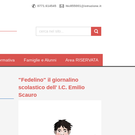
0771.614545
ltic855001@istruzione.it
ormativa
Famiglie e Alunni
Area RISERVATA
"Fedelino" il giornalino
scolastico dell' I.C. Emilio
Scauro