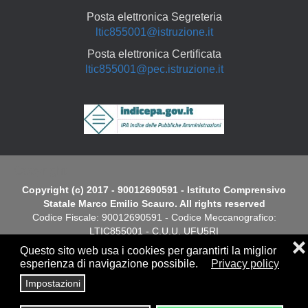
Posta elettronica Segreteria
ltic855001@istruzione.it
Posta elettronica Certificata
ltic855001@pec.istruzione.it
Copyright
Copyright (c) 2017 - 90012690591 - Istituto Comprensivo
Statale Marco Emilio Scauro. All rights reserved
Codice Fiscale: 90012690591 - Codice Meccanografico:
LTIC855001 - C.U.U. UFU5RI
❌
Questo sito web usa i cookies per garantirti la miglior
Dichiarazione di Accessibilità
esperienza di navigazione possibile.
Privacy policy
Impostazioni
Screen
Privacy
|
Cookies Policy
|
Note Legali
|
Elenco siti tematici
Reader