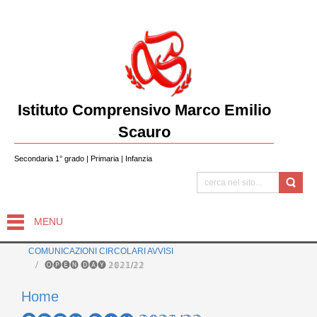
Istituto Comprensivo Marco Emilio
Scauro
Secondaria 1° grado | Primaria | Infanzia
MENU
COMUNICAZIONI CIRCOLARI AVVISI
🅞🅟🅔🅝 🅓🅐🅨 𝟚𝟘𝟚𝟙/𝟚𝟚
Home