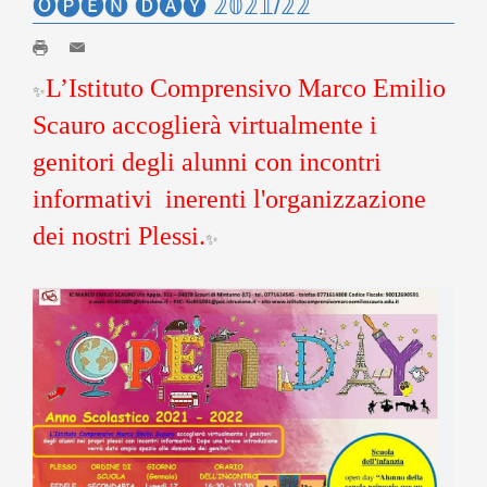
🅞🅟🅔🅝 🅓🅐🅨 𝟚𝟘𝟚𝟙/𝟚𝟚
L’Istituto Comprensivo Marco Emilio
✨
Scauro accoglierà virtualmente i
genitori degli alunni con incontri
informativi inerenti l'organizzazione
dei nostri Plessi
.
✨