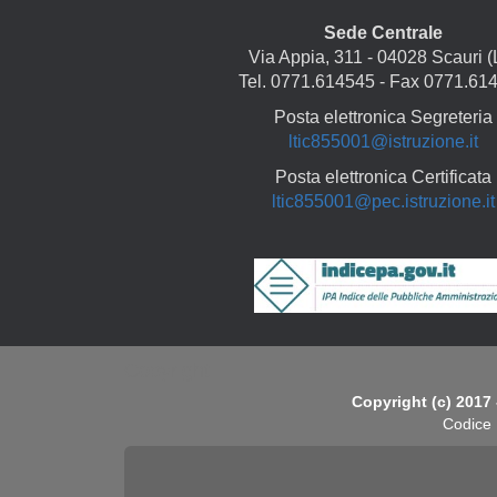
Sede Centrale
Via Appia, 311 - 04028 Scauri (
Tel. 0771.614545 - Fax 0771.61
Posta elettronica Segreteria
ltic855001@istruzione.it
Posta elettronica Certificata
ltic855001@pec.istruzione.it
Copyright
Copyright (c) 2017 
Codice 