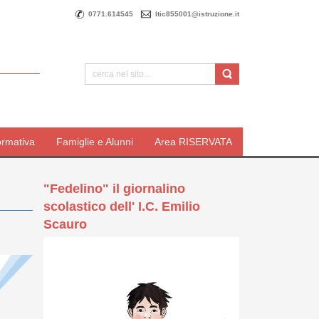
0771.614545
ltic855001@istruzione.it
ormativa
Famiglie e Alunni
Area RISERVATA
"Fedelino" il giornalino
scolastico dell' I.C. Emilio
Scauro