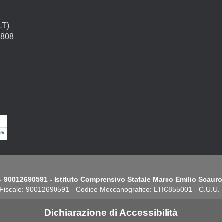
LT)
4808
- 90012690591 - Istituto Comprensivo Statale Marco Emilio Scauro.
Fiscale: 90012690591 - Codice Meccanografico: LTIC855001 - C.U.U
Dichiarazione di Accessibilità