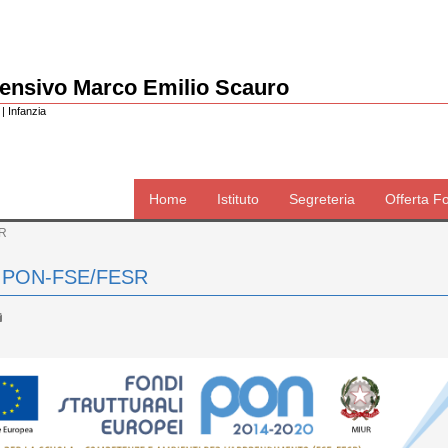
rensivo Marco Emilio Scauro
| Infanzia
Home
Istituto
Segreteria
Offerta F
SR
 PON-FSE/FESR