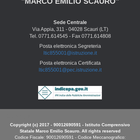
"MARCO EMILIO SCAURO"
Sede Centrale
Via Appia, 311 - 04028 Scauri (LT)
Tel. 0771.614545 - Fax 0771.614808
Posta elettronica Segreteria
ltic855001@istruzione.it
Posta elettronica Certificata
ltic855001@pec.istruzione.it
Copyright
Copyright (c) 2017 - 90012690591 - Istituto Comprensivo
Statale Marco Emilio Scauro. All rights reserved
Codice Fiscale: 90012690591 - Codice Meccanografico: