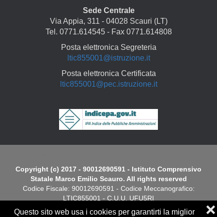
Sede Centrale
Via Appia, 311 - 04028 Scauri (LT)
Tel. 0771.614545 - Fax 0771.614808
Posta elettronica Segreteria
ltic855001@istruzione.it
Posta elettronica Certificata
ltic855001@pec.istruzione.it
Copyright
Copyright (c) 2017 - 90012690591 - Istituto Comprensivo
Statale Marco Emilio Scauro. All rights reserved
Codice Fiscale: 90012690591 - Codice Meccanografico:
LTIC855001 - C.U.U. UFU5RI
❌
Questo sito web usa i cookies per garantirti la miglior