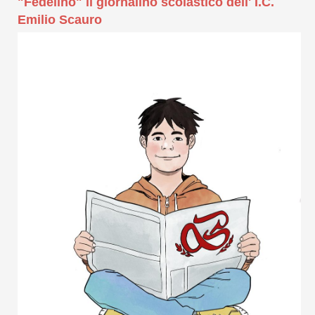
"Fedelino" il giornalino scolastico dell' I.C.
Emilio Scauro