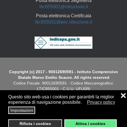
Posta elettronica Segreteria
ltic855001@istruzione.it
Posta elettronica Certificata
ltic855001@pec.istruzione.it
Copyright
Copyright (c) 2017 - 90012690591 - Istituto Comprensivo
Statale Marco Emilio Scauro. All rights reserved
Codice Fiscale: 90012690591 - Codice Meccanografico:
LTIC855001 - C.U.U. UFU5RI
❌
Questo sito web usa i cookies per garantirti la miglior
Dichiarazione di Accessibilità
esperienza di navigazione possibile.
Privacy policy
Impostazioni
Screen
Privacy
|
Cookies Policy
|
Note Legali
|
Elenco siti tematici
Reader
Rifiuta i cookies
Attiva i cookies