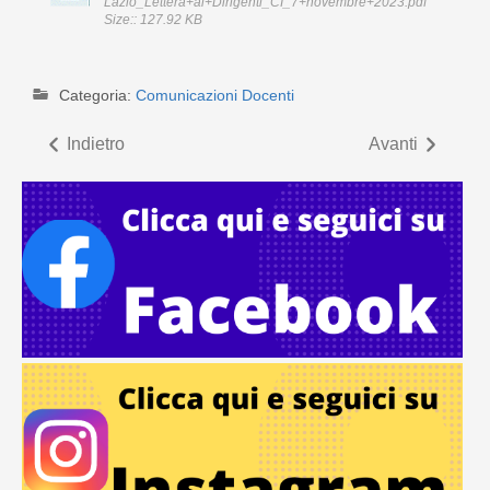
Lazio_Lettera+ai+Dirigenti_CI_7+novembre+2023.pdf
Size:: 127.92 KB
Categoria:
Comunicazioni Docenti
Indietro
Avanti