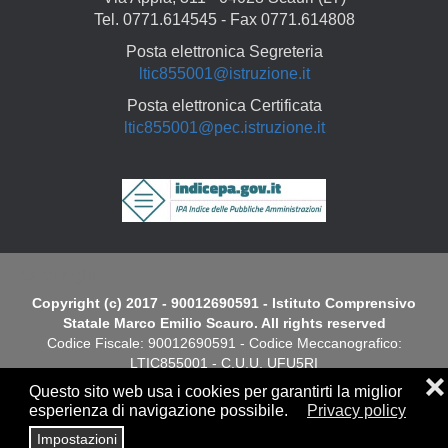
Tel. 0771.614545 - Fax 0771.614808
Posta elettronica Segreteria
ltic855001@istruzione.it
Posta elettronica Certificata
ltic855001@pec.istruzione.it
Copyright
Copyright (c) 2017 - 90012690591 - Istituto Comprensivo
Statale Marco Emilio Scauro. All rights reserved
Codice Fiscale: 90012690591 - Codice Meccanografico:
LTIC855001 - C.U.U. UFU5RI
❌
Questo sito web usa i cookies per garantirti la miglior
Dichiarazione di Accessibilità
esperienza di navigazione possibile.
Privacy policy
Impostazioni