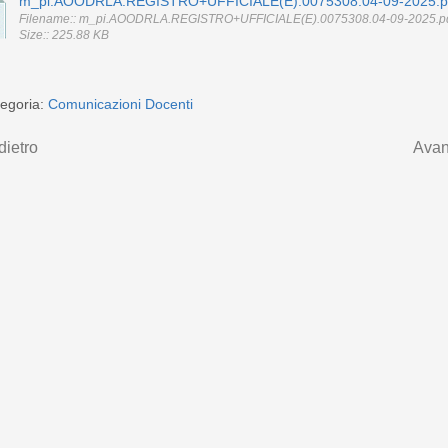
m_pi.AOODRLA.REGISTRO+UFFICIALE(E).0075308.04-09-2025.p
Filename:: m_pi.AOODRLA.REGISTRO+UFFICIALE(E).0075308.04-09-2025.p
Size:: 225.88 KB
egoria:
Comunicazioni Docenti
dietro
Avan