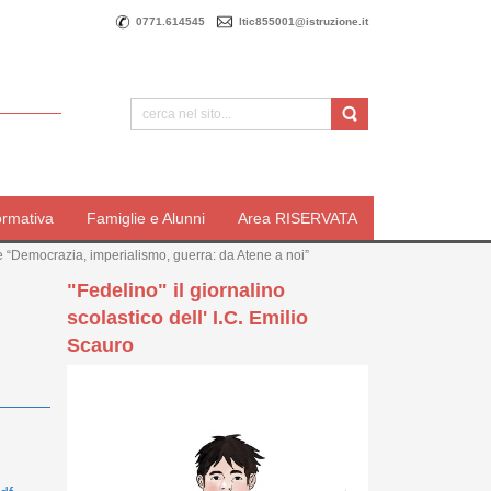
0771.614545
ltic855001@istruzione.it
ormativa
Famiglie e Alunni
Area RISERVATA
“Democrazia, imperialismo, guerra: da Atene a noi”
"Fedelino" il giornalino
scolastico dell' I.C. Emilio
Scauro