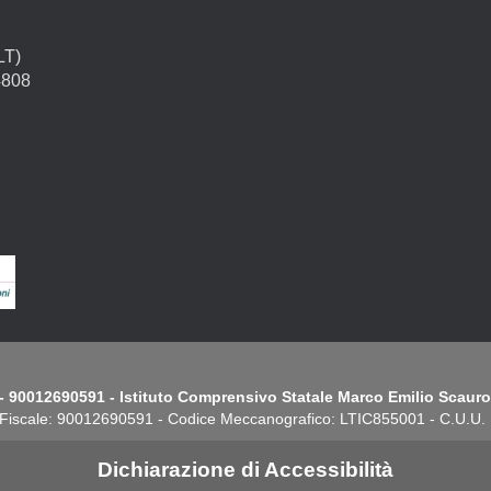
LT)
4808
- 90012690591 - Istituto Comprensivo Statale Marco Emilio Scauro.
Fiscale: 90012690591 - Codice Meccanografico: LTIC855001 - C.U.U
Dichiarazione di Accessibilità