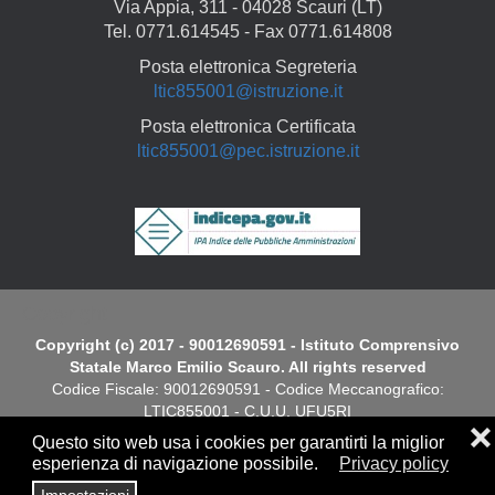
Via Appia, 311 - 04028 Scauri (LT)
Tel. 0771.614545 - Fax 0771.614808
Posta elettronica Segreteria
ltic855001@istruzione.it
Posta elettronica Certificata
ltic855001@pec.istruzione.it
Copyright
Copyright (c) 2017 - 90012690591 - Istituto Comprensivo
Statale Marco Emilio Scauro. All rights reserved
Codice Fiscale: 90012690591 - Codice Meccanografico:
LTIC855001 - C.U.U. UFU5RI
❌
Questo sito web usa i cookies per garantirti la miglior
Dichiarazione di Accessibilità
esperienza di navigazione possibile.
Privacy policy
Impostazioni