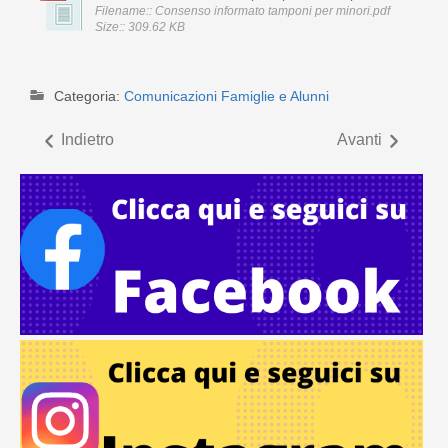
Filename:: Consenso informato tamponi per minori.pdf
Size:: 309.62 KB
Categoria:
Comunicazioni Famiglie e Alunni
Indietro
Avanti