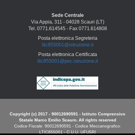
Sede Centrale
Via Appia, 311 - 04028 Scauri (LT)
Tel. 0771.614545 - Fax 0771.614808
Posta elettronica Segreteria
ltic855001@istruzione.it
Posta elettronica Certificata
ltic855001@pec.istruzione.it
Copyright
Copyright (c) 2017 - 90012690591 - Istituto Comprensivo
Statale Marco Emilio Scauro. All rights reserved
Codice Fiscale: 90012690591 - Codice Meccanografico:
LTIC855001 - C.U.U. UFU5RI