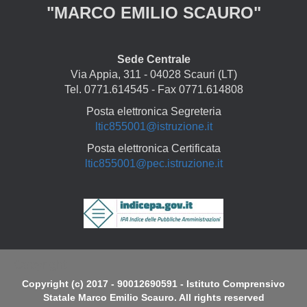
"MARCO EMILIO SCAURO"
Sede Centrale
Via Appia, 311 - 04028 Scauri (LT)
Tel. 0771.614545 - Fax 0771.614808
Posta elettronica Segreteria
ltic855001@istruzione.it
Posta elettronica Certificata
ltic855001@pec.istruzione.it
Copyright
Copyright (c) 2017 - 90012690591 - Istituto Comprensivo
Statale Marco Emilio Scauro. All rights reserved