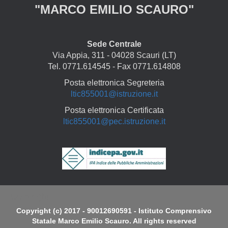
"MARCO EMILIO SCAURO"
Sede Centrale
Via Appia, 311 - 04028 Scauri (LT)
Tel. 0771.614545 - Fax 0771.614808
Posta elettronica Segreteria
ltic855001@istruzione.it
Posta elettronica Certificata
ltic855001@pec.istruzione.it
Copyright
Copyright (c) 2017 - 90012690591 - Istituto Comprensivo
Statale Marco Emilio Scauro. All rights reserved