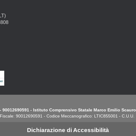
LT)
4808
- 90012690591 - Istituto Comprensivo Statale Marco Emilio Scauro.
Fiscale: 90012690591 - Codice Meccanografico: LTIC855001 - C.U.U
Dichiarazione di Accessibilità