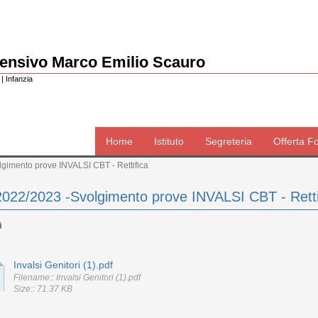
rensivo Marco Emilio Scauro
| Infanzia
Home
Istituto
Segreteria
Offerta F
gimento prove INVALSI CBT - Rettifica
2022/2023 -Svolgimento prove INVALSI CBT - Retti
Invalsi Genitori (1).pdf
Filename:: Invalsi Genitori (1).pdf
Size:: 71.37 KB