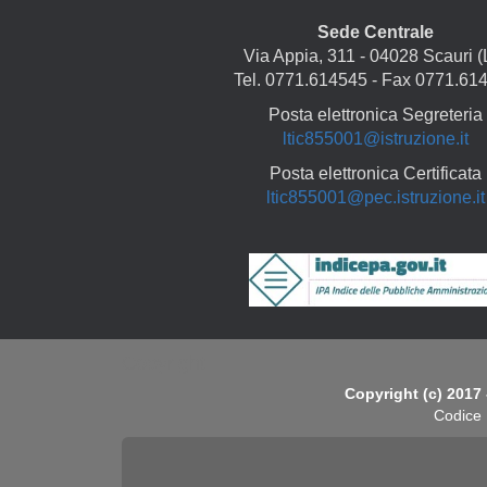
Sede Centrale
Via Appia, 311 - 04028 Scauri (
Tel. 0771.614545 - Fax 0771.61
Posta elettronica Segreteria
ltic855001@istruzione.it
Posta elettronica Certificata
ltic855001@pec.istruzione.it
Copyright
Copyright (c) 2017 
Codice 