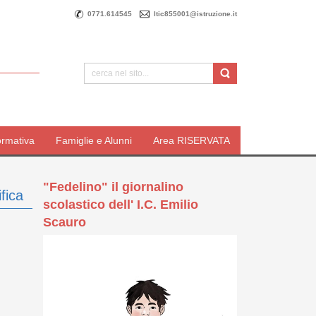
0771.614545
ltic855001@istruzione.it
ormativa
Famiglie e Alunni
Area RISERVATA
"Fedelino" il giornalino
fica
scolastico dell' I.C. Emilio
Scauro