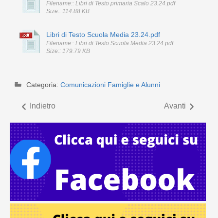
Filename:: Libri di Testo primaria Scalo 23.24.pdf
Size:: 114.88 KB
Libri di Testo Scuola Media 23.24.pdf
Filename:: Libri di Testo Scuola Media 23.24.pdf
Size:: 179.79 KB
Categoria:
Comunicazioni Famiglie e Alunni
Indietro
Avanti