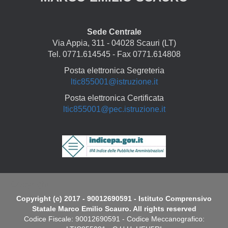
Sede Centrale
Via Appia, 311 - 04028 Scauri (LT)
Tel. 0771.614545 - Fax 0771.614808
Posta elettronica Segreteria
ltic855001@istruzione.it
Posta elettronica Certificata
ltic855001@pec.istruzione.it
Copyright
Copyright (c) 2017 - 90012690591 - Istituto Comprensivo
Statale Marco Emilio Scauro. All rights reserved
Codice Fiscale: 90012690591 - Codice Meccanografico: