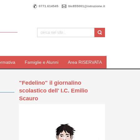
0771.614545
ltic855001@istruzione.it
ormativa
Famiglie e Alunni
Area RISERVATA
"Fedelino" il giornalino
scolastico dell' I.C. Emilio
Scauro