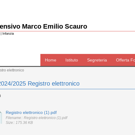
rensivo Marco Emilio Scauro
| Infanzia
Home
Istituto
Segreteria
Offerta F
tro elettronico
024/2025 Registro elettronico
Registro elettronico (1).pdf
Filename:: Registro elettronico (1).pdf
Size:: 175.36 KB