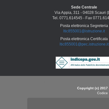
Sede Centrale
Via Appia, 311 - 04028 Scauri (
Tel. 0771.614545 - Fax 0771.61
Posta elettronica Segreteria
ltic855001@istruzione.it
Posta elettronica Certificata
ltic855001@pec.istruzione.it
Copyright
Copyright (c) 2017 
Codice 