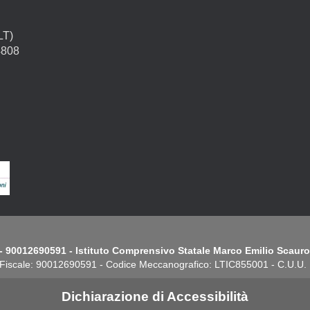
LT)
4808
- 90012690591 - Istituto Comprensivo Statale Marco Emilio Scauro.
Fiscale: 90012690591 - Codice Meccanografico: LTIC855001 - C.U.U
Dichiarazione di Accessibilità